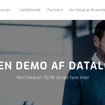
Kurser
Lønbibliotek
Partnere
Om DataLøn Branch
EN DEMO AF DATAL
Med DataLøn Tid får du det hele med