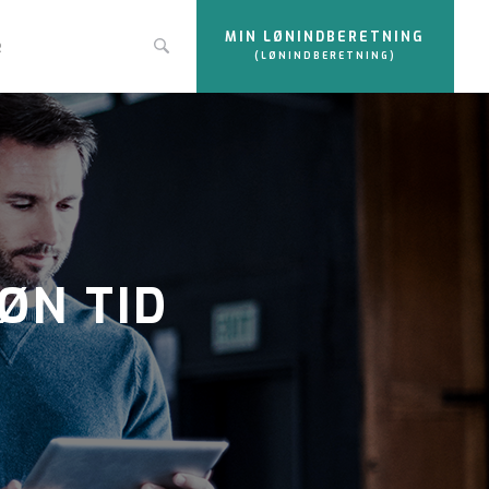
MIN LØNINDBERETNING
e
(LØNINDBERETNING)
ØN TID