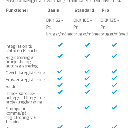
Prisen afhænger af hvor mange funktioner, du vil have med.
Funktioner
Basis
Standard
Pro
DKK 62,-
DKK 105,-
DKK 125,-
Pr.
Pr.
Pr.
bruger/måned
bruger/måned
bruger/måned
Integration til
DataLøn Branche
Registrering af
arbejdstid og
autoregistrering
Overtidsregistrering
Fraværsregistrering
Saldi
Time-, kørsels-,
udlægs-, tillægs- og
projektregistrering
Stempelur –
komme/gå
registrering via
terminal