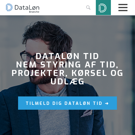
DATALØN TID
NEM STYRING AF TID,
PROJEKTER, KØRSEL OG
UDLÆG
TILMELD DIG DATALØN TID ➜