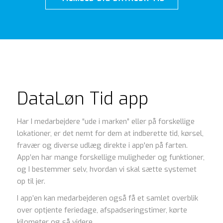
DataLøn Tid app
Har I medarbejdere “ude i marken” eller på forskellige
lokationer, er det nemt for dem at indberette tid, kørsel,
fravær og diverse udlæg direkte i app'en på farten.
App’en har mange forskellige muligheder og funktioner,
og I bestemmer selv, hvordan vi skal sætte systemet
op til jer.
I app’en kan medarbejderen også få et samlet overblik
over optjente feriedage, afspadseringstimer, kørte
kilometer og så videre.