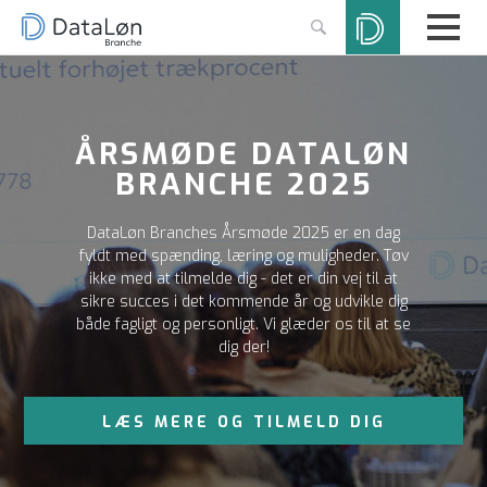
ÅRSMØDE DATALØN
BRANCHE 2025
DataLøn Branches Årsmøde 2025 er en dag
fyldt med spænding, læring og muligheder. Tøv
ikke med at tilmelde dig - det er din vej til at
sikre succes i det kommende år og udvikle dig
både fagligt og personligt. Vi glæder os til at se
dig der!
LÆS MERE OG TILMELD DIG
ÅRSMØDET