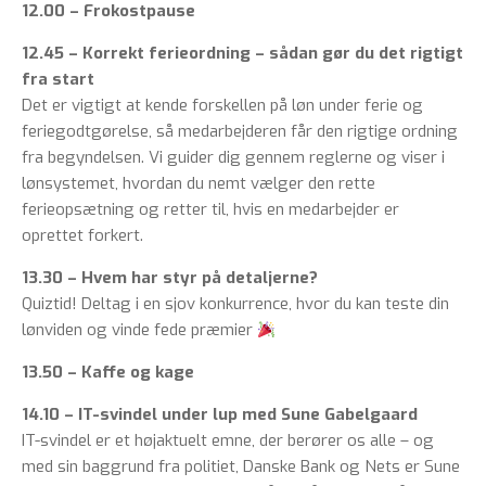
12.00 – Frokostpause
12.45 – Korrekt ferieordning – sådan gør du det rigtigt
fra start
Det er vigtigt at kende forskellen på løn under ferie og
feriegodtgørelse, så medarbejderen får den rigtige ordning
fra begyndelsen. Vi guider dig gennem reglerne og viser i
lønsystemet, hvordan du nemt vælger den rette
ferieopsætning og retter til, hvis en medarbejder er
oprettet forkert.
13.30 – Hvem har styr på detaljerne?
Quiztid! Deltag i en sjov konkurrence, hvor du kan teste din
lønviden og vinde fede præmier
13.50 – Kaffe og kage
14.10 – IT-svindel under lup med Sune Gabelgaard
IT-svindel er et højaktuelt emne, der berører os alle – og
med sin baggrund fra politiet, Danske Bank og Nets er Sune