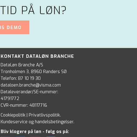
TID PÅ LØN?
IS DEMO
KONTAKT DATALØN BRANCHE
DataLøn Branche A/S
Tronholmen 3, 8960 Randers SØ
Telefon:
87 10 19 30
dataloen.branche@visma.com
Dataleverandør/SE-nummer:
41791772
CVR-nummer: 48117716
Cookiepolitik
|
Privatlivspolitik
.
Kundeservice og handelsbetingelser
.
Bliv klogere på løn - følg os på: