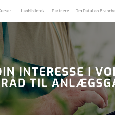
Kurser
Lønbibliotek
Partnere
Om DataLøn Branch
DIN INTERESSE I VO
 RÅD TIL ANLÆGS