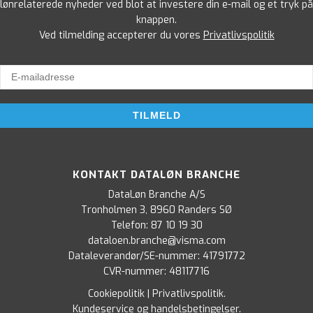
lønrelaterede nyheder ved blot at investere din e-mail og et tryk på
knappen.
Ved tilmelding accepterer du vores
Privatlivspolitik
KONTAKT DATALØN BRANCHE
DataLøn Branche A/S
Tronholmen 3, 8960 Randers SØ
Telefon:
87 10 19 30
dataloen.branche@visma.com
Dataleverandør/SE-nummer: 41791772
CVR-nummer: 48117716
Cookiepolitik
|
Privatlivspolitik
.
Kundeservice og handelsbetingelser
.