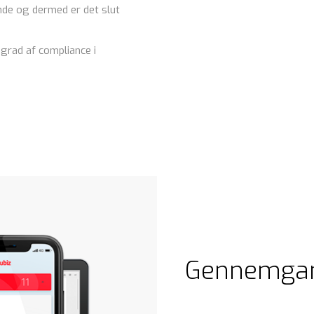
de og dermed er det slut
.
grad af compliance i
Gennemgan