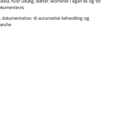
data, hvor udlæg, diæter, kilometer i egen bil og tid
 dokumenteres
kl. dokumentation, til automatisk behandling og
ranche