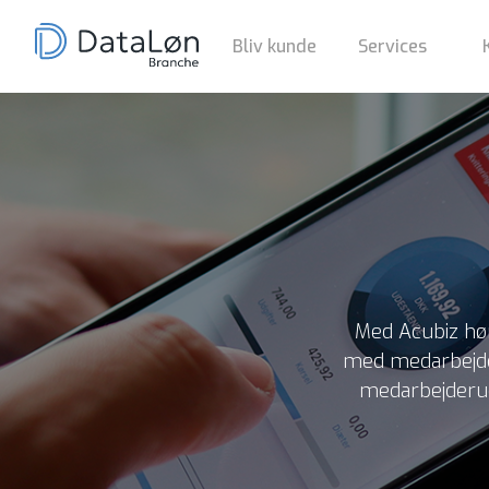
Bliv kunde
Services
Med Acubiz hør
med medarbejder
medarbejderudg