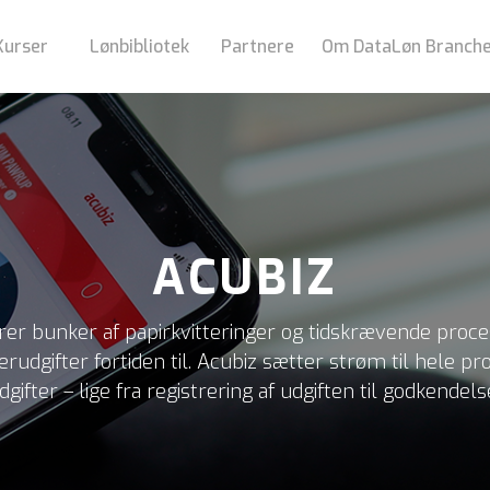
Kurser
Lønbibliotek
Partnere
Om DataLøn Branch
ACUBIZ
er bunker af papirkvitteringer og tidskrævende proc
udgifter fortiden til. Acubiz sætter strøm til hele p
ifter – lige fra registrering af udgiften til godkendels