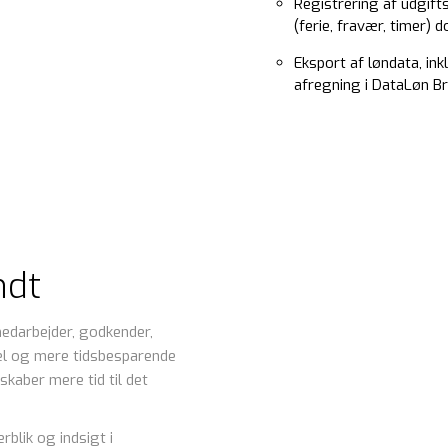
Registrering af udgifts
(ferie, fravær, timer)
Eksport af løndata, in
afregning i DataLøn B
ndt
medarbejder, godkender,
kel og mere tidsbesparende
 skaber mere tid til det
blik og indsigt i