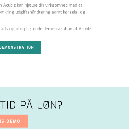
dan Acubiz kan hjælpe din virksomhed med at
 omkring udgiftshåndtering samt kørsels- og
ratis og uforpligtende demonstration af Acubiz.
S DEMONSTRATION
TID PÅ LØN?
IS DEMO