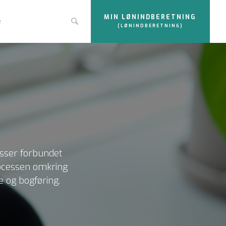
MIN LØNINDBERETNING
e
(LØNINDBERETNING)
esser forbundet
rocessen omkring
e og bogføring.