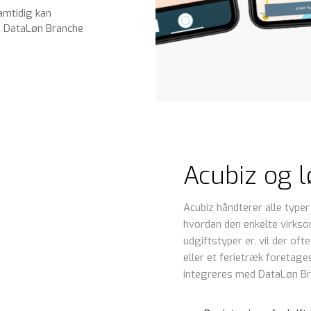
amtidig kan
 i DataLøn Branche
Acubiz og 
Acubiz håndterer alle typer
hvordan den enkelte virkso
udgiftstyper er, vil der oft
eller et ferietræk foretag
integreres med DataLøn Br