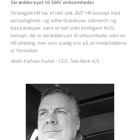
Skræddersyet til SMV virksomheder
Strategisk-HR har et helt unik 360° HR-koncept med
personligheds- og adfærdsanalyser, jobmatch- og
kulturanalyser, samt et helt unikt Intelligent MUS-
koncept, der er skræddersyet til virksomheder uden en
HR-afdeling, men som stadig tror på, at medarbejderne
er forskellen.
Mads Elefsen Kudsk • CEO, Tele-Mark A/S