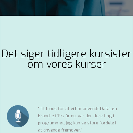
Det siger tidligere kursister
om vores kurser
"Til trods for at vi har anvendt DataLøn
Branche i 1½ år nu, var der flere ting i
programmet, jeg kan se store fordele i
at anvende fremover."