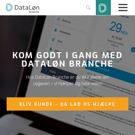
KOM GODT I GANG MED
DATALØN BRANCHE
Hos DataLøn Branche er du ikke alene om
opgaven – vi hjælper dig hele vejen!
BLIV KUNDE - OG LAD OS HJÆLPE
DIG I GANG