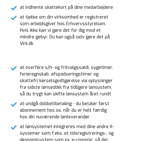
at indhente skattekort på dine medarbejdere
at tjekke om din virksomhed er registreret
som arbejdsgiver hos Erhvervsstyrelsen.
Hvis ikke kan vi gøre det for dig mod et
mindre gebyr. Du kan også selv gøre det på
Virk.dk
at overføre s/h- og fritvalgssaldi, sygetimer,
ferieregnskab, afspadseringstimer og
skattefri kørselsgodtgørelse via oplysninger
fra sidste lønseddel fra tidligere lønsystem,
så du trygt kan skifte lønsystem året rundt
at undgå dobbeltbetaling - du betaler først
abonnement hos os, når du er helt færdig
hos din nuværende lønleverandør
at lønsystemet integreres med dine andre it-
systemer som f.eks. et tidsregistrerings-, og
økonomisystem som ex. e-conomic, så der