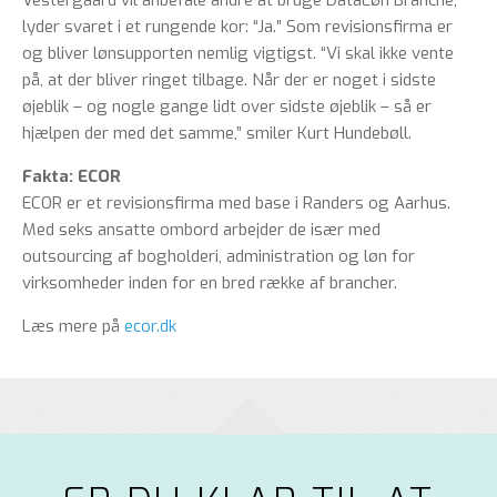
Vestergaard vil anbefale andre at bruge DataLøn Branche,
lyder svaret i et rungende kor: “Ja.” Som revisionsfirma er
og bliver lønsupporten nemlig vigtigst. “Vi skal ikke vente
på, at der bliver ringet tilbage. Når der er noget i sidste
øjeblik – og nogle gange lidt over sidste øjeblik – så er
hjælpen der med det samme,” smiler Kurt Hundebøll.
Fakta: ECOR
ECOR er et revisionsfirma med base i Randers og Aarhus.
Med seks ansatte ombord arbejder de især med
outsourcing af bogholderi, administration og løn for
virksomheder inden for en bred række af brancher.
Læs mere på
ecor.dk