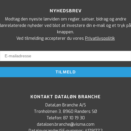
NYHEDSBREV
Modtag den nyeste lønviden om regler, satser, bidrag og andre
lønrelaterede nyheder ved blot at investere din e-mail og et tryk på
knappen.
Ved tilmelding accepterer du vores
Privatlivspolitik
KONTAKT DATALØN BRANCHE
DataLøn Branche A/S
Tronholmen 3, 8960 Randers SØ
Telefon:
87 10 19 30
dataloen.branche@visma.com
Dataleverandør/SE-nummer: 41791772