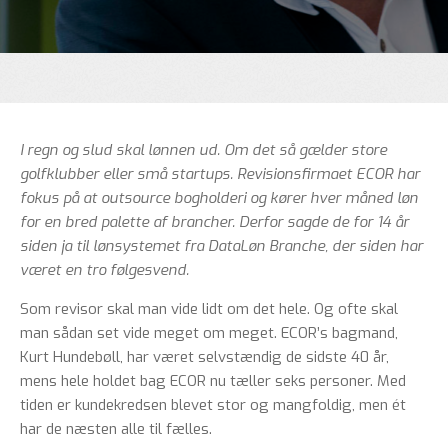
I regn og slud skal lønnen ud. Om det så gælder store
golfklubber eller små startups. Revisionsfirmaet ECOR har
fokus på at outsource bogholderi og kører hver måned løn
for en bred palette af brancher. Derfor sagde de for 14 år
siden ja til lønsystemet fra DataLøn Branche, der siden har
været en tro følgesvend.
Som revisor skal man vide lidt om det hele. Og ofte skal
man sådan set vide meget om meget. ECOR’s bagmand,
Kurt Hundebøll, har været selvstændig de sidste 40 år,
mens hele holdet bag ECOR nu tæller seks personer. Med
tiden er kundekredsen blevet stor og mangfoldig, men ét
har de næsten alle til fælles.