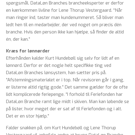
spørgsmål. DataLøn Branches brancheeksperter er derfor
en kærkommen livline for Lene Thorup Vestergaard. “Når
man ringer ind, taster man kundenummeret. Så bliver man
ledt hen til en medarbejder, der ved noget om præcis dén
branche. Hvis den person ikke kan hjælpe, så finder de altid
én, der kan.”
Kræs for lønnørder
Efterhånden kalder Kurt Hundebøll sig selv for lidt af en
lønnørd. Derfor er det nogle helt specifikke ting ved
DataLøn Branches lønsystem, han sætter pris på.
“Afstemningsmaterialet er i top. Når revisoren går i gang,
er listerne altid rigtig gode.” Det samme gælder for de ofte
lidt komplicerede feriepenge. “I forhold til Feriefonden har
DataLøn Branche ramt lige midt i skiven. Man kan løbende se
på lister, hvor meget der er sat af til Feriefonden og i alt.
Det er en stor hjælp.”
Falder snakken på, om Kurt Hundebøll og Lene Thorup