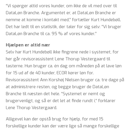
“Vi spørger altid vores kunder, om ikke de vil med over til
DataLøn Branche. Argumentet er, at DataLøn Branche er
nemme at komme i kontakt med,” fortæller Kurt Hundebøll.
Det har ledt til en statistik, der taler for sig selv: “Vi bruger
DataLøn Branche til ca. 95 % af vores kunder.”
Hjælpen er altid nær
Selv har Kurt Hundebøll ikke fingrene nede i systemet, for
her går revisorassistent Lene Thorup Vestergaard til
tasterne. Hun bruger ca. én dag om måneden på at lave løn
for 15 ud af de 40 kunder, ECOR kører løn for.
Revisorassistent Ann Korshøj Nielsen bruger ca. tre dage på
at administrere resten, og begge bruger de DataLøn
Branche til næsten det hele. “Systemet er nemt og
brugervenligt, og så er det let at finde rundt i,“ forklarer
Lene Thorup Vestergaard.
Alligevel kan der opstå brug for hjælp, for med 15
forskellige kunder kan der være lige så mange forskellige