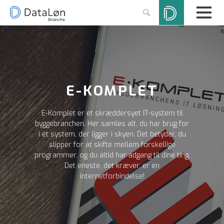
E-KOMPLET
E-Komplet er et skræddersyet IT-system til
byggebranchen. Her samles alt, du har brug for
i ét system, der ligger i skyen. Det betyder, du
slipper for at skifte mellem forskellige
programmer, og du altid har adgang til dine ting.
Det eneste, det kræver, er en
internetforbindelse!