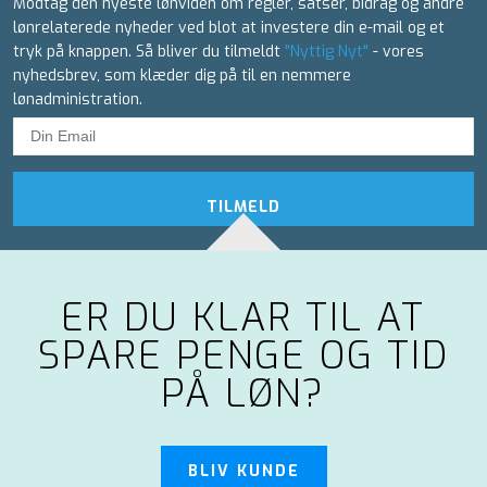
Modtag den nyeste lønviden om regler, satser, bidrag og andre
lønrelaterede nyheder ved blot at investere din e-mail og et
tryk på knappen. Så bliver du tilmeldt
"Nyttig Nyt"
- vores
nyhedsbrev, som klæder dig på til en nemmere
lønadministration.
TILMELD
ER DU KLAR TIL AT
SPARE PENGE OG TID
PÅ LØN?
BLIV KUNDE