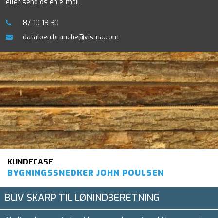
eller send os en e-mail
87 10 19 30
dataloen.branche@visma.com
KUNDECASE
BYGNINGSSNEDKER JOHN POULSEN
BLIV SKARP TIL LØNINDBERETNING