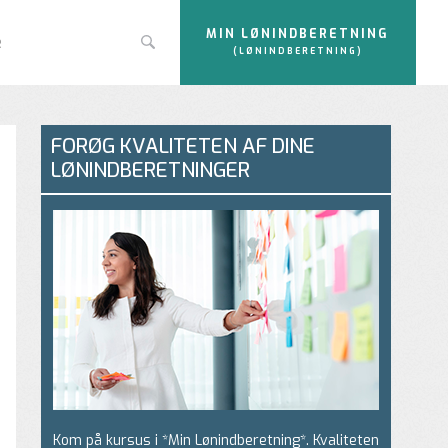
MIN LØNINDBERETNING
e
(LØNINDBERETNING)
FORØG KVALITETEN AF DINE
LØNINDBERETNINGER
Kom på kursus i *Min Lønindberetning*. Kvaliteten