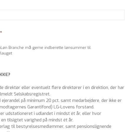
*
taLøn Branche må gerne indberette lønsummer til
lauget
KKE?
direktør eller eventuelt flere direktører i en direktion, der har
ilmeldt Selskabsregistret.
ejerandel på minimum 20 pct. samt medarbejdere, der ikke er
modtagernes Garantifond) LG-Lovens forstand.
r udstationeret i udlandet i mindst ét år, eller hvor
en tilsigtet varighed på mindst ét år.
rlag til bestyrelsesmedlemmer, samt pensionslignende