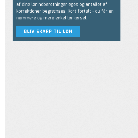
af dine lønindberetninger øges og antallet af
korrektioner begrænses. Kort fortalt - du får en
nemmere og mere enkel lønkørsel.
BLIV SKARP TIL LØN