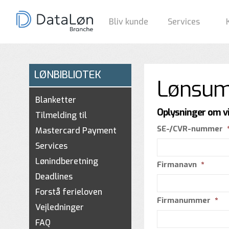
Bliv kunde
Services
LØNBIBLIOTEK
Lønsum 
Blanketter
Oplysninger om 
Tilmelding til
SE-/CVR-nummer
Mastercard Payment
Services
Lønindberetning
Firmanavn
*
Deadlines
Forstå ferieloven
Firmanummer
*
Vejledninger
FAQ