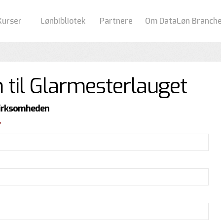
Kurser
Lønbibliotek
Partnere
Om DataLøn Branch
til Glarmesterlauget
virksomheden
*