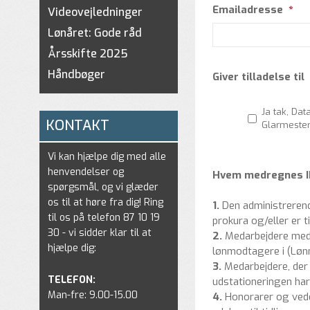
Emailadresse
*
Videovejledninger
Lønåret: Gode råd
Årsskifte 2025
Håndbøger
Giver tilladelse til
Ja tak, Da
KONTAKT
Glarmester
Vi kan hjælpe dig med alle
henvendelser og
Hvem medregnes I
spørgsmål, og vi glæder
os til at høre fra dig! Ring
1.
Den administrerende 
til os på telefon 87 10 19
prokura og/eller er t
30 - vi sidder klar til at
2.
Medarbejdere med 
hjælpe dig:
lønmodtagere i (Løn
3.
Medarbejdere, der e
TELEFON:
udstationeringen har 
Man-fre: 9.00-15.00
4.
Honorarer og vede