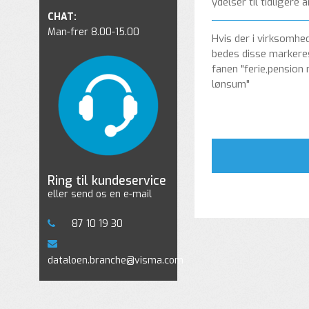
ydelser til tidligere 
CHAT:
Man-frer 8.00-15.00
Hvis der i virksomhe
bedes disse markeres
fanen "ferie,pension
lønsum"
Ring til kundeservice
eller send os en e-mail
87 10 19 30
dataloen.branche@visma.com