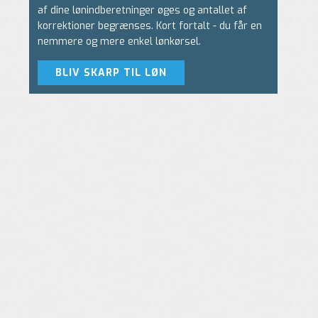
af dine lønindberetninger øges og antallet af
korrektioner begrænses. Kort fortalt - du får en
nemmere og mere enkel lønkørsel.
BLIV SKARP TIL LØN