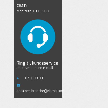
CHAT:
Man-frer 8.00-15.00
Ring til kundeservice
eller send os en e-mail
87 10 19 30
dataloen.branche@visma.com