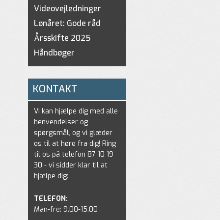
Videovejledninger
Lønåret: Gode råd
Årsskifte 2025
Håndbøger
KONTAKT
Vi kan hjælpe dig med alle
henvendelser og
spørgsmål, og vi glæder
os til at høre fra dig! Ring
til os på telefon 87 10 19
30 - vi sidder klar til at
hjælpe dig:
TELEFON:
Man-fre: 9.00-15.00