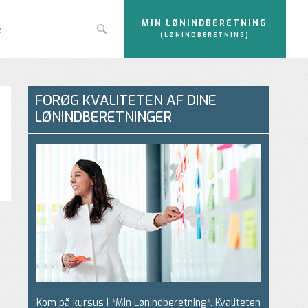
MIN LØNINDBERETNING
e
(LØNINDBERETNING)
FORØG KVALITETEN AF DINE
LØNINDBERETNINGER
Kom på kursus i *Min Lønindberetning*. Kvaliteten