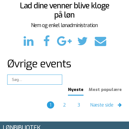
Lad dine venner blive kloge
på løn
Nem og enkel lønadministration
Øvrige events
Nyeste
Mest populære
1
2
3
Næste side
LØNBIBLIOTEK