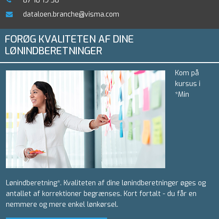
87 10 19 30
dataloen.branche@visma.com
FORØG KVALITETEN AF DINE
LØNINDBERETNINGER
Kom på
kursus i
*Min
Lønindberetning*. Kvaliteten af dine lønindberetninger øges og
antallet af korrektioner begrænses. Kort fortalt - du får en
nemmere og mere enkel lønkørsel.