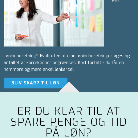
*Min
Lønindberetning*. Kvaliteten af dine lønindberetninger øges og
antallet af korrektioner begrænses. Kort fortalt - du får en
nemmere og mere enkel lønkørsel.
BLIV SKARP TIL LØN
ER DU KLAR TIL AT
SPARE PENGE OG TID
PÅ LØN?