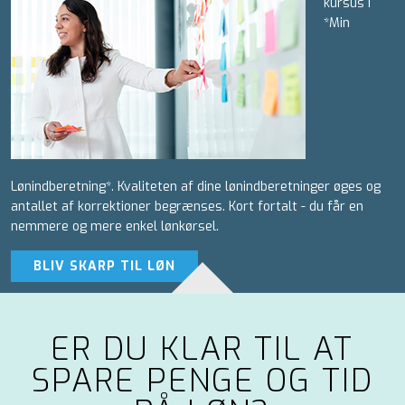
kursus i
*Min
Lønindberetning*. Kvaliteten af dine lønindberetninger øges og
antallet af korrektioner begrænses. Kort fortalt - du får en
nemmere og mere enkel lønkørsel.
BLIV SKARP TIL LØN
ER DU KLAR TIL AT
SPARE PENGE OG TID