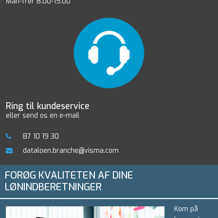
Man-frer 8.00-15.00
Ring til kundeservice
eller send os en e-mail
87 10 19 30
dataloen.branche@visma.com
FORØG KVALITETEN AF DINE
LØNINDBERETNINGER
Kom på