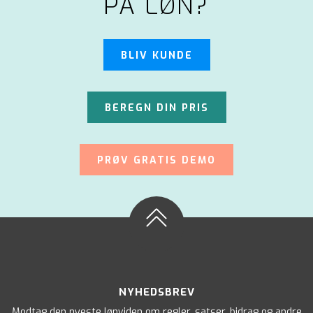
PÅ LØN?
BLIV KUNDE
BEREGN DIN PRIS
PRØV GRATIS DEMO
NYHEDSBREV
Modtag den nyeste lønviden om regler, satser, bidrag og andre