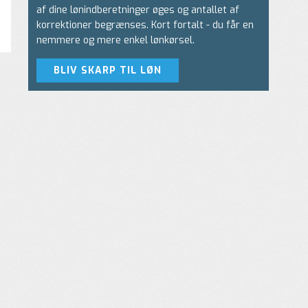
af dine lønindberetninger øges og antallet af
korrektioner begrænses. Kort fortalt - du får en
nemmere og mere enkel lønkørsel.
BLIV SKARP TIL LØN