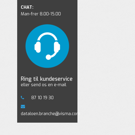
CHAT:
Man-frer 8.00-15.00
Ring til kundeservice
eller send os en e-mail
87 10 19 30
dataloen.branche@visma.com