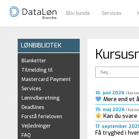
Bliv kunde
Services
LØNBIBLIOTEK
Kursus
Blanketter
Tilmelding til
Mastercard Payment
Services
16. juni 2026
i kurs
Lønindberetning
Mere end et å
Deadlines
19. maj 2026
i kurs
Kan du svare 
Forstå ferieloven
Vejledninger
17. september 20
Få tryghed i hve
FAQ