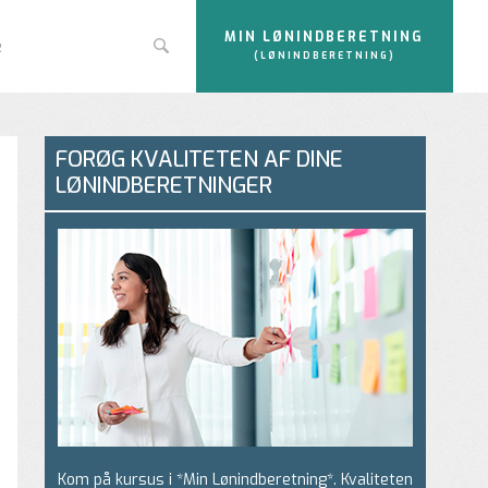
MIN LØNINDBERETNING
e
(LØNINDBERETNING)
FORØG KVALITETEN AF DINE
LØNINDBERETNINGER
Kom på kursus i *Min Lønindberetning*. Kvaliteten