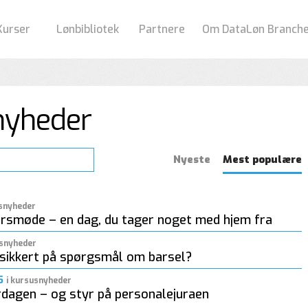
Kurser
Lønbibliotek
Partnere
Om DataLøn Branch
nyheder
Nyeste
Mest populære
usnyheder
rsmøde – en dag, du tager noget med hjem fra
usnyheder
sikkert på spørgsmål om barsel?
25
i kursusnyheder
rdagen – og styr på personalejuraen