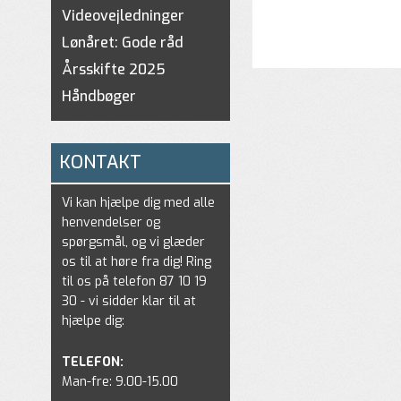
Videovejledninger
Lønåret: Gode råd
Årsskifte 2025
Håndbøger
KONTAKT
Vi kan hjælpe dig med alle
henvendelser og
spørgsmål, og vi glæder
os til at høre fra dig! Ring
til os på telefon 87 10 19
30 - vi sidder klar til at
hjælpe dig:
TELEFON:
Man-fre: 9.00-15.00