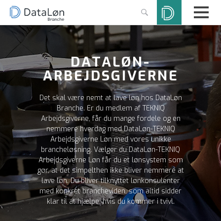
DATALØN-
ARBEJDSGIVERNE
Det skal være nemt at lave løn hos DataLøn
Branche. Er du medlem af TEKNIQ
Arbejdsgiverne, får du mange fordele og en
nemmere hverdag med DataLøn-TEKNIQ
Arbejdsgiverne Løn med vores unikke
brancheløsning. Vælger du DataLøn-TEKNIQ
Arbejdsgiverne Løn får du et lønsystem som
gør, at det simpelthen ikke bliver nemmere at
lave løn. Du bliver tilknyttet lønkonsulenter
med konkret brancheviden, som altid sidder
klar til at hjælpe, hvis du kommer i tvivl.