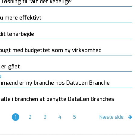
 løsning til “alt det kedelige”
u mere effektivt
 dit lønarbejde
 bugt med budgettet som ny virksomhed
 er gået
0
nmænd er ny branche hos DataLøn Branche
 alle i branchen at benytte DataLøn Branches
1
2
3
4
5
Næste side