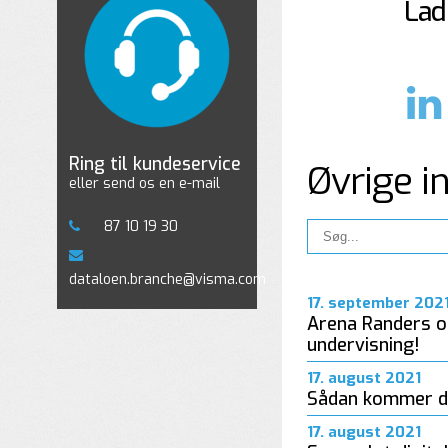
Lad
Ring til kundeservice
Øvrige i
eller send os en e-mail
87 10 19 30
dataloen.branche@visma.com
17. september 202
Arena Randers o
undervisning!
17. august 2021
Sådan kommer du
17. august 2021