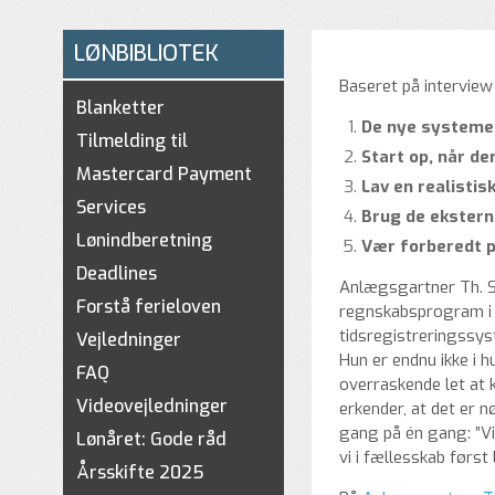
LØNBIBLIOTEK
Baseret på intervie
Blanketter
De nye systeme
Tilmelding til
Start op, når de
Mastercard Payment
Lav en realistisk
Services
Brug de ekstern
Lønindberetning
Vær forberedt p
Deadlines
Anlægsgartner Th. Sk
Forstå ferieloven
regnskabsprogram i 
tidsregistreringssy
Vejledninger
Hun er endnu ikke i 
FAQ
overraskende let at 
Videovejledninger
erkender, at det er n
gang på én gang: ”Vi 
Lønåret: Gode råd
vi i fællesskab først 
Årsskifte 2025