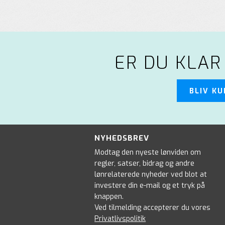
ER DU KLAR
BLIV K
NYHEDSBREV
Modtag den nyeste lønviden om
regler, satser, bidrag og andre
lønrelaterede nyheder ved blot at
investere din e-mail og et tryk på
knappen.
Ved tilmelding accepterer du vores
Privatlivspolitik