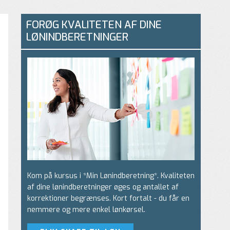
FORØG KVALITETEN AF DINE
LØNINDBERETNINGER
Kom på kursus i *Min Lønindberetning*. Kvaliteten
af dine lønindberetninger øges og antallet af
korrektioner begrænses. Kort fortalt - du får en
nemmere og mere enkel lønkørsel.