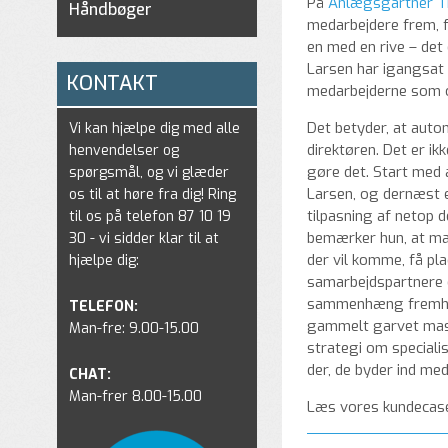
På
Anlægsgartner T
Håndbøger
medarbejdere frem, f
en med en rive – det 
Larsen har igangsat
KONTAKT
medarbejderne som 
Det betyder, at auto
Vi kan hjælpe dig med alle
direktøren. Det er i
henvendelser og
gøre det. Start med 
spørgsmål, og vi glæder
Larsen, og dernæst er 
os til at høre fra dig! Ring
tilpasning af netop 
til os på telefon 87 10 19
bemærker hun, at man
30 - vi sidder klar til at
der vil komme, få pl
hjælpe dig:
samarbejdspartnere e
sammenhæng fremhæve
TELEFON:
gammelt garvet maski
Man-fre: 9.00-15.00
strategi om specialis
der, de byder ind med
CHAT:
Man-frer 8.00-15.00
Læs vores kundecas