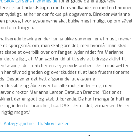
h. Skov Larsens hjemmeside
toner glade og engagerede
lere i grønt arbejdstøj, én med en vandkande, en med en hammer,
er tydeligt, at her er der fokus på opgaverne. Direktør Marianne
 en proces, hvor systemerne skal bakke mest muligt op om såvel
om forretningen.
matiserede løsninger, der kan snakke sammen, er et must, mener
kke et spørgsmål om, man skal gøre det, men hvornår man skal
at skabe et overblik over omfanget, lyder rådet fra Marianne
det vigtigt, at: Man sætter tid af til selv at bidrage aktivt til
den løsning, der matcher ens egen virksomhed. Det forudsætter,
 har tålmodigheden og overskuddet til at lade frustrationerne,
ads. Desuden er det helt afgørende, at eksterne
r fleksible og åbne over for alle muligheder – og i den
r direktør Marianne Larsen DataLøn Branche: ”Det er et
neri, der er godt og stabilt kørende. De har i mange år haft en
ering inden for brancher, bl.a. DAG. Det er det, vi mærker. Det er
 rigtig meget.”
e:
Anlægsgartner Th. Skov Larsen