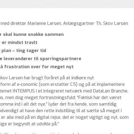
w med direktør Marianne Larsen, Anlægsgartner Th. Skov Larsen
r skal kunne snakke sammen
r er mindst travlt
 plan – ting tager tid
e leverandører til sparringspartnere
å frustration over for meget nyt
ov Larsen har brugt foråret på at indkøre nyt
form af e-conomic (som erstatter C5) og på at implementere
stemet INTEMPUS i et integreret netværk med DataLøn Branche.
hus, men dog meget fortrøstningsfuld: ”Faktisk har det været
komme ind i alt det nye,” lyder det fra hende, som samtidig
ødvendigt at have den rette indstilling til at sætte så meget i
er alle med på en digital rejse, det er noget vigtigt og nyt, som
lige er begyndt at udvikle på.”