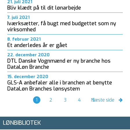
21. juli 2021
Bliv klædt på til dit lønarbejde
7. juli 2021
Iværksætter, få bugt med budgettet som ny
virksomhed
8. februar 2021
Et anderledes år er gået
22. december 2020
DTL Danske Vognmænd er ny branche hos
DataLøn Branche
15. december 2020
GLS-A anbefaler alle i branchen at benytte
DataLøn Branches lønsystem
1
2
3
4
Næste side
5
LØNBIBLIOTEK