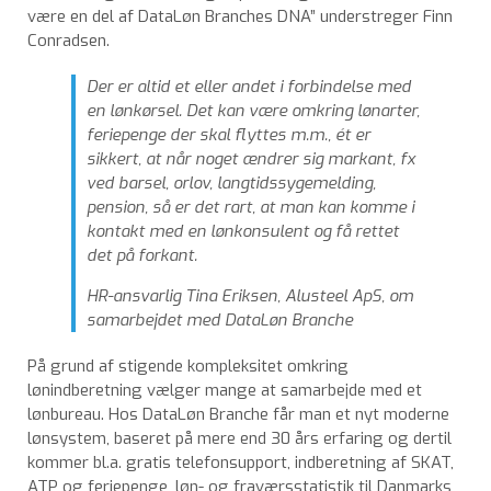
være en del af DataLøn Branches DNA” understreger Finn
Conradsen.
Der er altid et eller andet i forbindelse med
en lønkørsel. Det kan være omkring lønarter,
feriepenge der skal flyttes m.m., ét er
sikkert, at når noget ændrer sig markant, fx
ved barsel, orlov, langtidssygemelding,
pension, så er det rart, at man kan komme i
kontakt med en lønkonsulent og få rettet
det på forkant.
HR-ansvarlig Tina Eriksen, Alusteel ApS, om
samarbejdet med DataLøn Branche
På grund af stigende kompleksitet omkring
lønindberetning vælger mange at samarbejde med et
lønbureau. Hos DataLøn Branche får man et nyt moderne
lønsystem, baseret på mere end 30 års erfaring og dertil
kommer bl.a. gratis telefonsupport, indberetning af SKAT,
ATP og feriepenge, løn- og fraværsstatistik til Danmarks