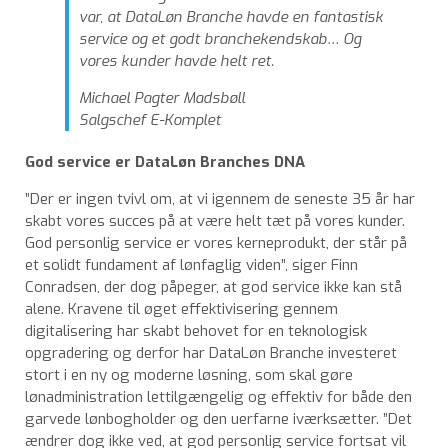
var, at DataLøn Branche havde en fantastisk
service og et godt branchekendskab… Og
vores kunder havde helt ret.
Michael Pagter Madsbøll
Salgschef E-Komplet
God service er DataLøn Branches DNA
”Der er ingen tvivl om, at vi igennem de seneste 35 år har
skabt vores succes på at være helt tæt på vores kunder.
God personlig service er vores kerneprodukt, der står på
et solidt fundament af lønfaglig viden”, siger Finn
Conradsen, der dog påpeger, at god service ikke kan stå
alene. Kravene til øget effektivisering gennem
digitalisering har skabt behovet for en teknologisk
opgradering og derfor har DataLøn Branche investeret
stort i en ny og moderne løsning, som skal gøre
lønadministration lettilgængelig og effektiv for både den
garvede lønbogholder og den uerfarne iværksætter. ”Det
ændrer dog ikke ved, at god personlig service fortsat vil