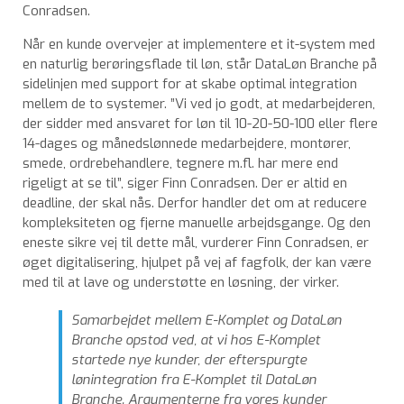
Conradsen.
Når en kunde overvejer at implementere et it-system med
en naturlig berøringsflade til løn, står DataLøn Branche på
sidelinjen med support for at skabe optimal integration
mellem de to systemer. ”Vi ved jo godt, at medarbejderen,
der sidder med ansvaret for løn til 10-20-50-100 eller flere
14-dages og månedslønnede medarbejdere, montører,
smede, ordrebehandlere, tegnere m.fl. har mere end
rigeligt at se til”, siger Finn Conradsen. Der er altid en
deadline, der skal nås. Derfor handler det om at reducere
kompleksiteten og fjerne manuelle arbejdsgange. Og den
eneste sikre vej til dette mål, vurderer Finn Conradsen, er
øget digitalisering, hjulpet på vej af fagfolk, der kan være
med til at lave og understøtte en løsning, der virker.
Samarbejdet mellem E-Komplet og DataLøn
Branche opstod ved, at vi hos E-Komplet
startede nye kunder, der efterspurgte
lønintegration fra E-Komplet til DataLøn
Branche. Argumenterne fra vores kunder