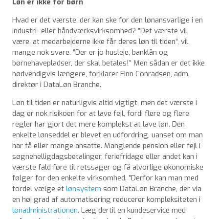
Løn er ikke for børn
Hvad er det værste, der kan ske for den lønansvarlige i en
industri- eller håndværksvirksomhed? ”Det værste vil
være, at medarbejderne ikke får deres løn til tiden”, vil
mange nok svare. ”Der er jo husleje, banklån og
børnehavepladser, der skal betales!” Men sådan er det ikke
nødvendigvis længere, forklarer Finn Conradsen, adm.
direktør i DataLøn Branche.
Løn til tiden er naturligvis altid vigtigt, men det værste i
dag er nok risikoen for at lave fejl, fordi flere og flere
regler har gjort det mere komplekst at lave løn. Den
enkelte lønseddel er blevet en udfordring, uanset om man
har få eller mange ansatte. Manglende pension eller fejl i
søgnehelligdagsbetalinger, feriefridage eller andet kan i
værste fald føre til retssager og få alvorlige økonomiske
følger for den enkelte virksomhed. ”Derfor kan man med
fordel vælge et
lønsystem
som DataLøn Branche, der via
en høj grad af automatisering reducerer kompleksiteten i
lønadministrationen
. Læg dertil en kundeservice med