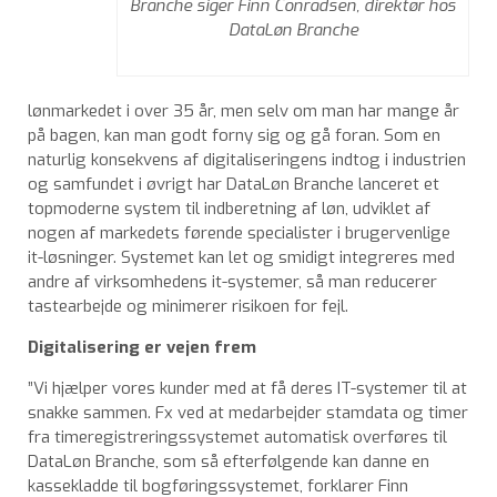
Branche siger Finn Conradsen, direktør hos
DataLøn Branche
lønmarkedet i over 35 år, men selv om man har mange år
på bagen, kan man godt forny sig og gå foran. Som en
naturlig konsekvens af digitaliseringens indtog i industrien
og samfundet i øvrigt har DataLøn Branche lanceret et
topmoderne system til indberetning af løn, udviklet af
nogen af markedets førende specialister i brugervenlige
it-løsninger. Systemet kan let og smidigt integreres med
andre af virksomhedens it-systemer, så man reducerer
tastearbejde og minimerer risikoen for fejl.
Digitalisering er vejen frem
”Vi hjælper vores kunder med at få deres IT-systemer til at
snakke sammen. Fx ved at medarbejder stamdata og timer
fra timeregistreringssystemet automatisk overføres til
DataLøn Branche, som så efterfølgende kan danne en
kassekladde til bogføringssystemet, forklarer Finn